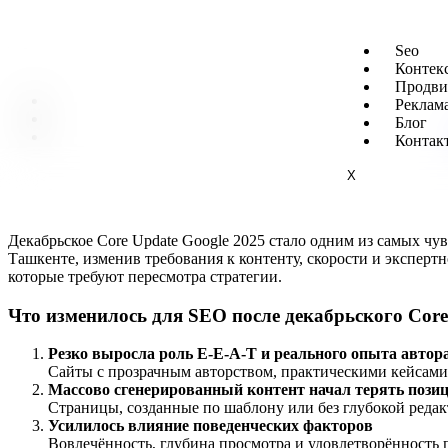
Seo
Контек
Продви
Реклама
Блог
Контак
X
Декабрьское Core Update Google 2025 стало одним из самых ч
Ташкенте, изменив требования к контенту, скорости и экспертн
которые требуют пересмотра стратегии.
Что изменилось для SEO после декабрьского Core
Резко выросла роль E-E-A-T и реального опыта автор
Сайты с прозрачным авторством, практическими кейсами
Массово сгенерированный контент начал терять пози
Страницы, созданные по шаблону или без глубокой реда
Усилилось влияние поведенческих факторов
Вовлечённость, глубина просмотра и удовлетворённость п