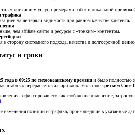
тным описанием услуг, примерами работ и локальной привязко
я трафика
зацией чаще теряли видимость при равном качестве контента.
вления
ше, чем affiliate-сайты и ресурсы с «тонким» контентом.
ересборки
я в сторону системного подхода, качества и долгосрочной ценнос
татус и сроки
25 года в 09:25 по тихоокеанскому времени
и было полностью 
 масштабных перерасчётов алгоритмов. Это стало
третьим Core U
овления, зафиксировав его как глобальное изменение, затронув
d
е изменения позиций и трафика, произошедшие в указанные даты,
ах