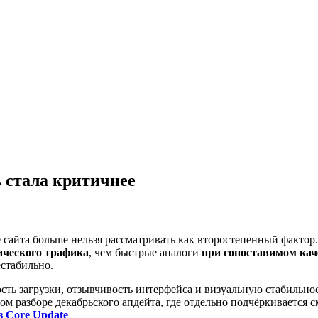
 стала критичнее
е сайта больше нельзя рассматривать как второстепенный факто
ического трафика
, чем быстрые аналоги
при сопоставимом кач
естабильно.
сть загрузки, отзывчивость интерфейса и визуальную стабильно
м разборе декабрьского апдейта, где отдельно подчёркивается см
 Core Update