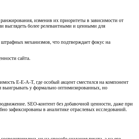
 ранжирования, изменив их приоритеты в зависимости от
тали выглядеть более релевантными и ценными для
х штрафных механизмов, что подтверждает фокус на
енности сайта.
имость E-E-A-T, где особый акцент сместился на компонент
ал выигрывать у формально оптимизированных, но
родвижение. SEO-контент без добавочной ценности, даже при
обно зафиксированы в аналитике отраслевых исследований.
осредоточились не на способе создания текста, а на его