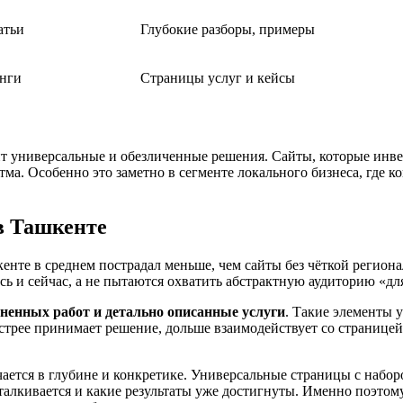
атьи
Глубокие разборы, примеры
нги
Страницы услуг и кейсы
т универсальные и обезличенные решения. Сайты, которые инве
тма. Особенно это заметно в сегменте локального бизнеса, где к
 в Ташкенте
кенте в среднем пострадал меньше, чем сайты без чёткой регио
ь и сейчас, а не пытаются охватить абстрактную аудиторию «для
ненных работ и детально описанные услуги
. Такие элементы 
трее принимает решение, дольше взаимодействует со страницей
ется в глубине и конкретике. Универсальные страницы с наборо
сталкивается и какие результаты уже достигнуты. Именно поэто