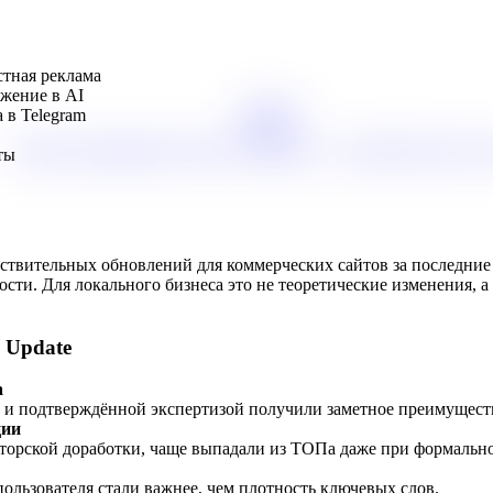
стная реклама
жение в AI
Главная
 в Telegram
Блог
Заказать продвижение сайта в Ташкенте — реальные цены и с
ты
увствительных обновлений для коммерческих сайтов за последни
ости. Для локального бизнеса это не теоретические изменения, 
 Update
а
 и подтверждённой экспертизой получили заметное преимуществ
ции
кторской доработки, чаще выпадали из ТОПа даже при формальн
ользователя стали важнее, чем плотность ключевых слов.