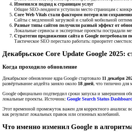
Изменился подход к страницам услуг
Общие SEO-лендинги уступили место страницам с конкре
Core Web Vitals стали фактором потери или сохранени
Сайты с медленной загрузкой и слабой мобильной оптими
Разные типы сайтов получили разный эффект от обно
Локальные сервисы и экспертные проекты пострадали мень
Стратегии продвижения сайта в Google потребовали п
Тактическое SEO перестало работать: приоритет сместилс
Декабрьское Core Update Google 2025: с
Когда проходило обновление
Декабрьское обновление ядра Google стартовало
11 декабря 20
развёртывание апдейта заняло около
18 дней
, что типично для
Google официально подтвердил сроки запуска и завершения обн
локальные проекты. Источник:
Google Search Status Dashboar
Этот временной промежуток важен для корректного анализа: вс
как результат локальных правок или сезонных колебаний.
Что именно изменил Google в алгоритм