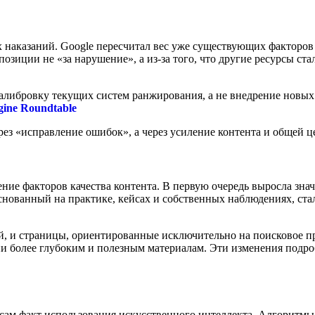
 наказаний. Google пересчитал вес уже существующих факторов
и позиции не «за нарушение», а из-за того, что другие ресурсы с
екалибровку текущих систем ранжирования, а не внедрение новы
gine Roundtable
ез «исправление ошибок», а через усиление контента и общей ц
ие факторов качества контента. В первую очередь выросла знач
снованный на практике, кейсах и собственных наблюдениях, ст
ей, и страницы, ориентированные исключительно на поисковое п
ии более глубоким и полезным материалам. Эти изменения подр
сам факт использования искусственного интеллекта. Алгоритмы с