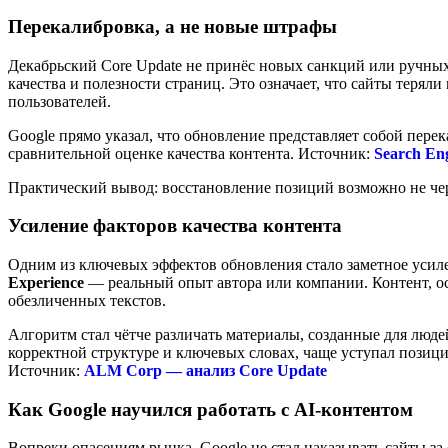
Перекалибровка, а не новые штрафы
Декабрьский Core Update не принёс новых санкций или ручных
качества и полезности страниц. Это означает, что сайты терял
пользователей.
Google прямо указал, что обновление представляет собой пер
сравнительной оценке качества контента. Источник:
Search En
Практический вывод: восстановление позиций возможно не чер
Усиление факторов качества контента
Одним из ключевых эффектов обновления стало заметное усилен
Experience
— реальный опыт автора или компании. Контент, о
обезличенных текстов.
Алгоритм стал чётче различать материалы, созданные для люд
корректной структуре и ключевых словах, чаще уступал позиц
Источник:
ALM Corp — анализ Core Update
Как Google научился работать с AI-контентом
Вопреки опасениям рынка, Google не стал наказывать сайты за 