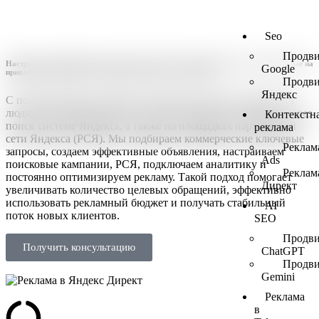
Seo
Продви
Настраиваем эффективные рекламные проекты в Яндекс Директе, направленные на
Google
привлечения клиентов, увеличения заявок и роста продаж.
Продви
Яндекс
С помощью Яндекс Директа объявления демонстрируются
людям, заинтересованным в ваших продуктах и сервисы через
Контекстн
поиск системе Яндекса, а также на площадках партнерской
реклама
сети Яндекса (РСЯ). Мы подбираем коммерческие ключевые
Реклам
запросы, создаем эффективные объявления, настраиваем
Ads
поисковые кампании, РСЯ, подключаем аналитику и
Реклам
постоянно оптимизируем рекламу. Такой подход помогает
Директ
увеличивать количество целевых обращений, эффективно
использовать рекламный бюджет и получать стабильный
AI
поток новых клиентов.
SEO
Продви
Получить консультацию
ChatGPT
Продви
Gemini
Реклама
в