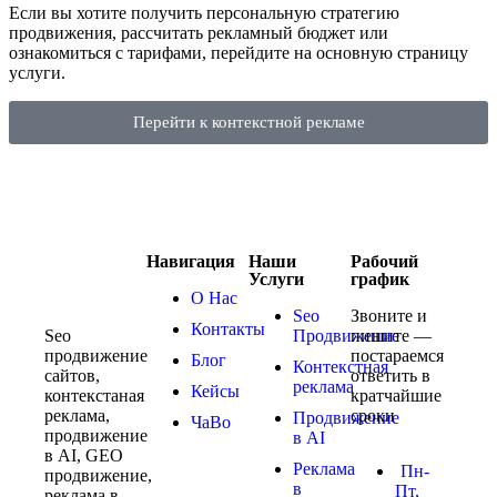
Если вы хотите получить персональную стратегию
продвижения, рассчитать рекламный бюджет или
ознакомиться с тарифами, перейдите на основную страницу
услуги.
Перейти к контекстной рекламе
Навигация
Наши
Рабочий
Услуги
график
О Нас
Seo
Звоните и
Контакты
Seo
Продвижение
пишите —
продвижение
постараемся
Блог
Контекстная
сайтов,
ответить в
реклама
Кейсы
контекстаная
кратчайшие
реклама,
сроки
Продвижение
ЧаВо
продвижение
в AI
в AI, GEO
Реклама
Пн-
продвижение,
в
Пт,
реклама в